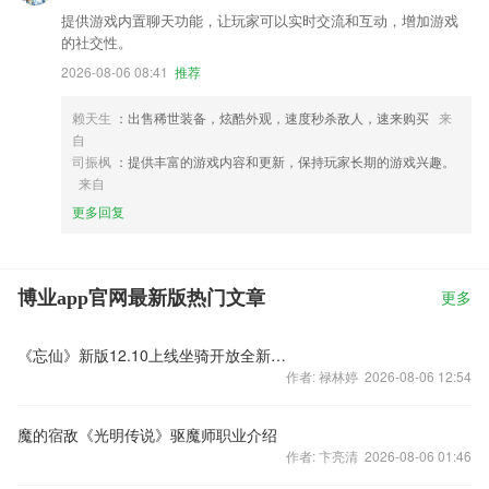
提供游戏内置聊天功能，让玩家可以实时交流和互动，增加游戏
的社交性。
2026-08-06 08:41
推荐
赖天生
：出售稀世装备，炫酷外观，速度秒杀敌人，速来购买
来
自
司振枫
：提供丰富的游戏内容和更新，保持玩家长期的游戏兴趣。
来自
更多回复
博业app官网最新版热门文章
更多
《忘仙》新版12.10上线坐骑开放全新等级
作者: 禄林婷 2026-08-06 12:54
魔的宿敌《光明传说》驱魔师职业介绍
作者: 卞亮清 2026-08-06 01:46