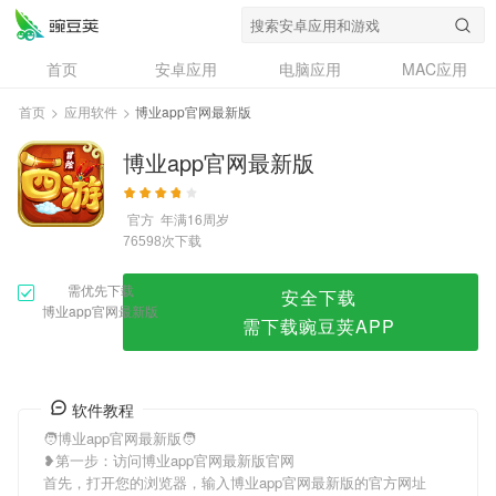
博业app官网最新版
首页
安卓应用
电脑应用
MAC应用
资讯
专题
设计奖
创意应用
首页
>
应用软件
>
博业app官网最新版
问答
博业app官网最新版
官方
年满16周岁
次下载
76598
需优先下载
安全下载
博业app官网最新版
需下载豌豆荚APP
软件教程
🧑博业app官网最新版🧑
❥第一步：访问博业app官网最新版官网
首先，打开您的浏览器，输入博业app官网最新版的官方网址