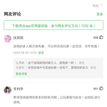
收起
网友评论
更多
下载博业app官网最新版，参与网友评论互动 ( 7232 条 )
扶荷雨
996
游戏的多人模式很有趣，可以和其他玩家一起竞技，非常刺激！
2026-08-06 12:54
推荐
弘秀晓
：这个游戏剧情好吸引人，跟电影一样！
来自
关柔时
：在竞技场中与其他玩家一决高下，展现你的实力
来自
更多回复
常利学
991
希望游戏能增加更多的联机功能，让玩家能与好友一起组队进行
游戏。