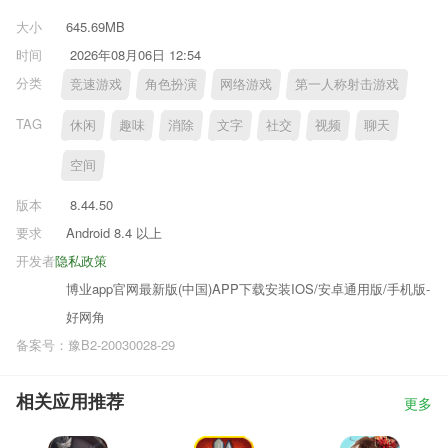
大小
645.69MB
时间
2026年08月06日 12:54
分类
竞速游戏
角色扮演
网络游戏
第一人称射击游戏
TAG
休闲
趣味
消除
文字
社交
视频
聊天
空间
版本
8.44.50
要求
Android 8.4 以上
开发者
隐私政策
博业app官网最新版(中国)APP下载安装IOS/安卓通用版/手机版-
好网角
备案号：豫B2-20030028-29
相关应用推荐
更多