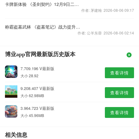
卡牌新体验 《圣剑契约》12月9日二测开启
作者: 茅建翰 2026-08-06 09:17
称霸盗墓武林 《盗墓笔记》战力提升必备攻略
作者: 公羊东蓉 2026-08-06 02:14
博业app官网最新版历史版本
7.709.196 V最新版
查看详情
大小 28.92
9.208.407 V最新版
查看详情
大小 62.98MB
3.964.723 V最新版
查看详情
大小 45.96MB
相关信息