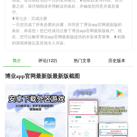
册之前，请仔细阅读并理解这些条款，并确保您同意并愿意遵
守。
❥第七步：完成注册
一旦您完成了所有必要的步骤，并同意了博业app官网最新版的
条款，恭喜您！您已经成功注册了博业app官网最新版账户。现
在，您可以畅享博业app官网最新版提供的丰富体育赛事、❥刺激
的游戏体验以及其他令人兴奋。
简介
评论(122)
热门文章
历史版本
博业app官网最新版最新版截图