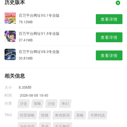
历史版本
百万平台网址V0.1专业版
查看详情
79.12MB
百万平台网址V1.5专业版
查看详情
37.41MB
百万平台网址V8.3专业版
查看详情
30.81MB
相关信息
大小
8.35MB
时间
2026-08-08 19:45
分类
沙盒
策略
沙盒
奇幻
TAG
经营策略
惊悚
角色扮演
策略
卡牌对战
动作游戏
养成
音乐舞蹈