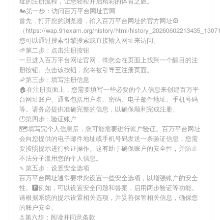
址
的注册流程，让您轻松开启精彩的体育之旅。
🏍第一步：访问百万平台网址官网
首先，打开您的浏览器，输入
百万平台网址
的官方网址🎡
（https://wap.91exam.org/history/html/history_20260602213435_13
您可以通过搜索引擎搜索或直接输入网址来访问。
🌱第二步：点击注册按钮
一旦进入
百万平台网址
官网，🉐您会在页面上找到一个醒目的注
册按钮。点击该按钮，您将被引导至注册页面。
🦐第三步：填写注册信息
🏠在注册页面上，您需要填写一些必要的个人信息来创建
百万平
台网址
账户。通常包括用户名、密码、电子邮件地址、手机号码
等。请务必提供准确完整的信息，以确保顺利完成注册。
🕐第四步：验证账户
🗺填写完个人信息后，您可能需要进行账户验证。
百万平台网址
会向您提供的电子邮件地址或手机号码发送一条验证信息，您需
要按照提示进行验证操作。这有助于确保账户的安全性，并防止
不法分子滥用您的个人信息。
🍡第五步：设置安全选项
百万平台网址
通常要求您设置一些安全选项，以增强账户的安全
性。🅿例如，可以设置安全问题和答案，启用两步验证等功能。
请根据系统的提示设置相关选项，并妥善保管相关信息，确保您
的账户安全。
⚓️第六步：阅读并同意条款