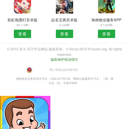
彩虹氛围灯安卓版
起名宝典安卓版
海南物业服务APP
99.11MB
5.24MB
67.65MB
查看
查看
查看
© 2010 至今 百万平台网址 版权所有。© Since 2010 91exam.org. All rights
reserved.
版权保护投诉指引
・
网上有害信息举报专区
增值电信业务经营许可证：京B2-201797163
网络出版服务许可证：（署）网
出证（京）字第2799号