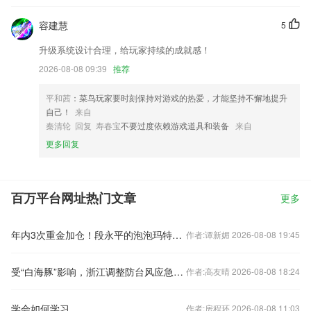
容建慧
5
升级系统设计合理，给玩家持续的成就感！
2026-08-08 09:39
推荐
平和茜
：菜鸟玩家要时刻保持对游戏的热爱，才能坚持不懈地提升
自己！
来自
秦清轮 回复 寿春宝
不要过度依赖游戏道具和装备
来自
更多回复
百万平台网址热门文章
更多
年内3次重金加仓！段永平的泡泡玛特投资学：卖put补贴建仓，买正股吃成长，卖call补贴持有
作者:谭新媚 2026-08-08 19:45
受“白海豚”影响，浙江调整防台风应急响应为Ⅳ级
作者:高友晴 2026-08-08 18:24
学会如何学习
作者:房程环 2026-08-08 11:03