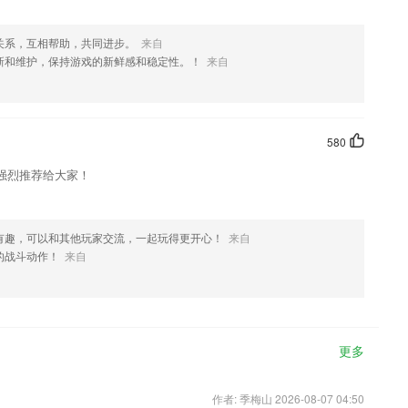
关系，互相帮助，共同进步。
来自
新和维护，保持游戏的新鲜感和稳定性。！
来自
580
强烈推荐给大家！
有趣，可以和其他玩家交流，一起玩得更开心！
来自
的战斗动作！
来自
更多
作者: 季梅山 2026-08-07 04:50