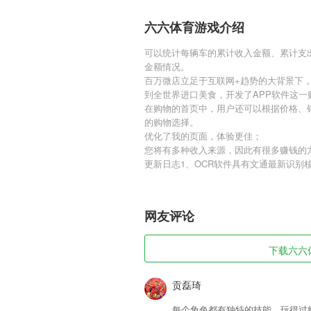
六六体育游戏介绍
可以统计每辆车的累计收入金额、累计支
金额情况。
百万微店立足于互联网+趋势的大背景下
到全世界进口美食，开发了APP软件这一
在购物的首页中，用户还可以根据价格、
的购物选择。
优化了我的页面，体验更佳；
您将有多种收入来源，因此有很多赚钱的
更新日志1、OCR软件具有文通最新识别
网友评论
下载六六体
贡磊琦
每个角色都有独特的技能，玩得过