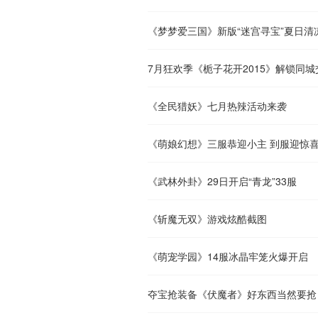
《梦梦爱三国》新版“迷宫寻宝”夏日清
7月狂欢季《栀子花开2015》解锁同
《全民猎妖》七月热辣活动来袭
《萌娘幻想》三服恭迎小主 到服迎惊
《武林外卦》29日开启“青龙”33服
《斩魔无双》游戏炫酷截图
《萌宠学园》14服冰晶牢笼火爆开启
夺宝抢装备《伏魔者》好东西当然要抢