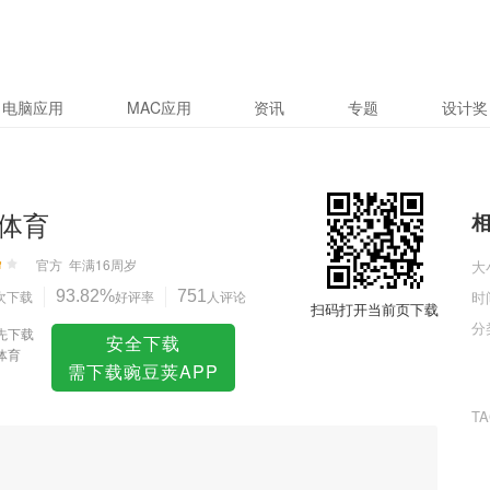
电脑应用
MAC应用
资讯
专题
设计奖
体育
官方
年满16周岁
大
次下载
93.82%
好评率
751
人评论
时
扫码打开当前页下载
分
先下载
安全下载
体育
需下载豌豆荚APP
T