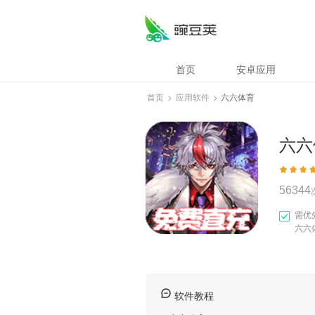
六六体育
首页
安卓应用
首页
>
应用软件
>
六六体育
六六
56344
需优
六六
软件教程