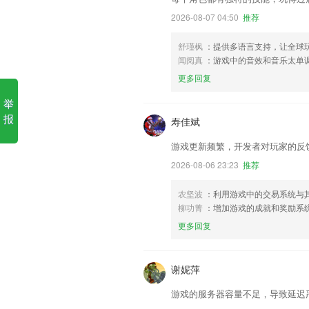
2026-08-07 04:50
推荐
舒瑾枫
：提供多语言支持，让全球
闻阅真
：游戏中的音效和音乐太单
更多回复
举
报
寿佳斌
游戏更新频繁，开发者对玩家的反
2026-08-06 23:23
推荐
农坚波
：利用游戏中的交易系统与
柳功菁
：增加游戏的成就和奖励系
更多回复
谢妮萍
游戏的服务器容量不足，导致延迟