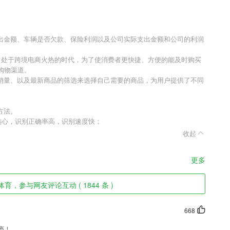
出金额、车辆是否欠款、保险利润以及公司实际支出金额和公司的利润
，处于跨境电商火热的时代，为了使消费者更快捷、方便的能及时购买
购物渠道。
销量、以及最新商品的筛选来选择自己需要的商品，为用户提供了不同
方法。
核心，识别正确率高，识别速度快；
收起
更多
育，参与网友评论互动 ( 1844 条 )
668
瘾！