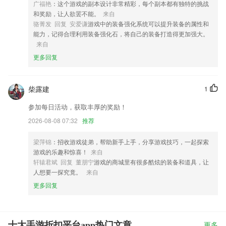
广福艳
：这个游戏的副本设计非常精彩，每个副本都有独特的挑战
和奖励，让人欲罢不能。
来自
骆菁发 回复 安爱谦
游戏中的装备强化系统可以提升装备的属性和
能力，记得合理利用装备强化石，将自己的装备打造得更加强大。
来自
更多回复
柴露建
1
参加每日活动，获取丰厚的奖励！
2026-08-08 07:32
推荐
梁萍锦
：招收游戏徒弟，帮助新手上手，分享游戏技巧，一起探索
游戏的乐趣和惊喜！
来自
轩辕君斌 回复 董朋宁
游戏的商城里有很多酷炫的装备和道具，让
人想要一探究竟。
来自
更多回复
十大手游折扣平台app热门文章
更多