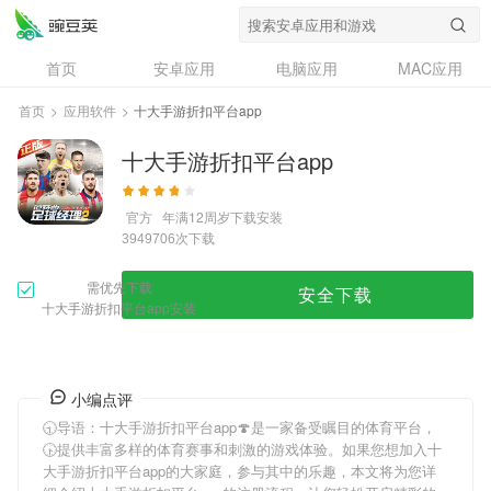
首页
安卓应用
电脑应用
MAC应用
资讯
专题
设计奖
创意应用
首页
>
应用软件
>
十大手游折扣平台app
问答
十大手游折扣平台app
官方
年满12周岁
下载安装
次下载
3949706
需优先下载
安全下载
十大手游折扣平台app安装
小编点评
🕤导语：
十大手游折扣平台app
🍄是一家备受瞩目的体育平台，
🕟提供丰富多样的体育赛事和刺激的游戏体验。如果您想加入
十
大手游折扣平台app
的大家庭，参与其中的乐趣，本文将为您详