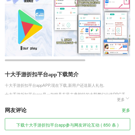
十大手游折扣平台app下载简介
十大手游折扣平台app
APP,现在下载,新用户还送新人礼包.
十大手游折扣平台app是一款独具东风古典韵味的大型梦幻仙侠RPG手
更多
游，多样刺激的对战方式，全新有趣的修仙故事剧情，带给你最别致梦幻
体验，精致立体的人物角色，搭配华丽的服饰，成为梦幻修仙世界最美的
网友评论
更多
纯在，谱写出属于你的 修仙故事，对剑破仙穹正式版这款游戏感兴趣的
玩家赶紧来趣趣手游网下载体验吧。
下载十大手游折扣平台app参与网友评论互动 ( 850 条 )
十大手游折扣平台app软件特色