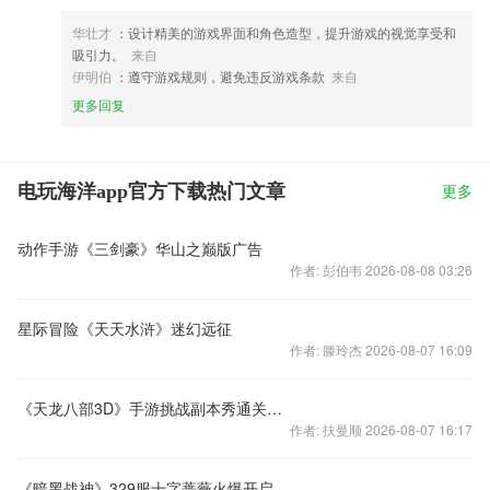
华壮才
：设计精美的游戏界面和角色造型，提升游戏的视觉享受和
吸引力。
来自
伊明伯
：遵守游戏规则，避免违反游戏条款
来自
更多回复
电玩海洋app官方下载热门文章
更多
动作手游《三剑豪》华山之巅版广告
作者: 彭伯韦 2026-08-08 03:26
星际冒险《天天水浒》迷幻远征
作者: 滕玲杰 2026-08-07 16:09
《天龙八部3D》手游挑战副本秀通关截图 迎接新副本
作者: 扶曼顺 2026-08-07 16:17
《暗黑战神》329服十字蔷薇火爆开启