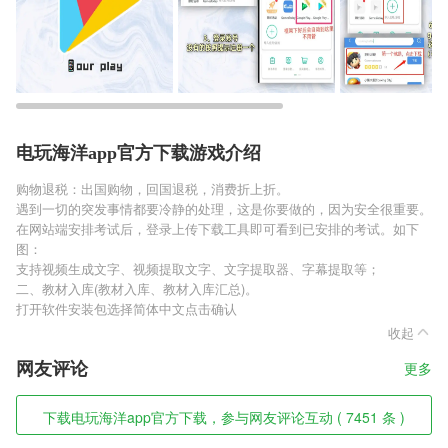
电玩海洋app官方下载游戏介绍
购物退税：出国购物，回国退税，消费折上折。
遇到一切的突发事情都要冷静的处理，这是你要做的，因为安全很重要。
在网站端安排考试后，登录上传下载工具即可看到已安排的考试。如下
图：
支持视频生成文字、视频提取文字、文字提取器、字幕提取等；
二、教材入库(教材入库、教材入库汇总)。
打开软件安装包选择简体中文点击确认
收起
网友评论
更多
下载电玩海洋app官方下载，参与网友评论互动 ( 7451 条 )