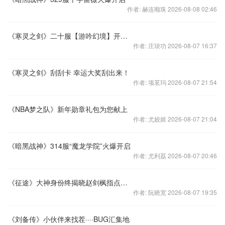
作者: 赫连顺珠 2026-08-08 02:46
《寒灵之剑》二十服【游吟幻境】开启公告
作者: 庄琰功 2026-08-07 16:37
《寒灵之剑》刮刮卡 幸运大奖刮出来！
作者: 项茗玛 2026-08-07 21:54
《NBA梦之队》新年勋章礼包为您献上
作者: 尤姣姬 2026-08-07 21:04
《暗黑战神》314服“魔龙学院”火爆开启
作者: 尤利荔 2026-08-07 20:46
《征途》大神身份终揭晓赵剑枫指点家族战
作者: 阮晓宽 2026-08-07 19:35
《刘备传》小伙伴来找茬····BUG汇集地