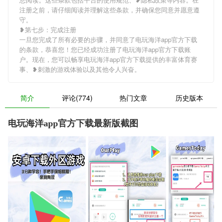
注册之前，请仔细阅读并理解这些条款，并确保您同意并愿意遵
守。
❥第七步：完成注册
一旦您完成了所有必要的步骤，并同意了电玩海洋app官方下载
的条款，恭喜您！您已经成功注册了电玩海洋app官方下载账
户。现在，您可以畅享电玩海洋app官方下载提供的丰富体育赛
事、❥刺激的游戏体验以及其他令人兴奋。
简介
评论(774)
热门文章
历史版本
电玩海洋app官方下载最新版截图