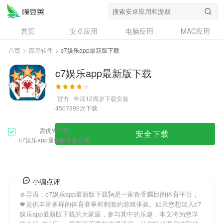
首页
安卓应用
电脑应用
MAC应用
资讯
专题
设计奖
创意应用
首页
>
应用软件
>
c7娱乐app最新版下载
问答
c7娱乐app最新版下载
官方
年满12周岁
下载安装
次下载
4507898
需优先下载
安全下载
c7娱乐app最新版下载安装
小编点评
🥌导语：
c7娱乐app最新版下载
🗽是一家备受瞩目的体育平台，
🍁提供丰富多样的体育赛事和刺激的游戏体验。如果您想加入
c7
娱乐app最新版下载
的大家庭，参与其中的乐趣，本文将为您详