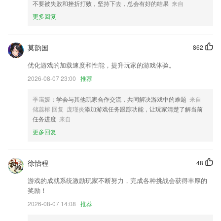
不要被失败和挫折打败，坚持下去，总会有好的结果
来自
初中英语app初中语文考霸教育app初中政治app初中地理考霸软件考霸初
中政治app考霸初中地理app
更多回复
c7娱乐app最新版下载更新了什么?
修改部分低版本手机安装失败问题。
莫韵国
862
下单认证相关页面优化
优化游戏的加载速度和性能，提升玩家的游戏体验。
以上就是www.hth.com华体会的介绍，如果您喜欢这款软件，您可以到应
2026-08-07 23:00
推荐
用商店进行打分评论，说出您的使用经历，以帮助我们更好的对产品进行
优化修改。
季霭媛
：学会与其他玩家合作交流，共同解决游戏中的难题
来自
储蕊榕 回复 庞瑾炎
添加游戏任务跟踪功能，让玩家清楚了解当前
更新广告显示异常问题
任务进度
来自
更名为倒数日常提醒。
更多回复
记事本格式整体优化，编辑导入分享同步都有优化
联系我们
徐怡程
48
以上就是c7娱乐app最新版下载的介绍，如果您喜欢这款软件，您可以到
应用商店进行打分评论，说出您的使用经历，以帮助我们更好的对产品进
游戏的成就系统激励玩家不断努力，完成各种挑战会获得丰厚的
行优化修改。
奖励！
2026-08-07 14:08
推荐