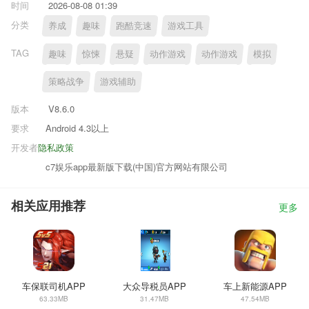
时间
2026-08-08 01:39
分类
养成
趣味
跑酷竞速
游戏工具
TAG
趣味
惊悚
悬疑
动作游戏
动作游戏
模拟
策略战争
游戏辅助
版本
V8.6.0
要求
Android 4.3以上
开发者
隐私政策
c7娱乐app最新版下载(中国)官方网站有限公司
相关应用推荐
更多
车保联司机APP
大众导税员APP
车上新能源APP
63.33MB
31.47MB
47.54MB