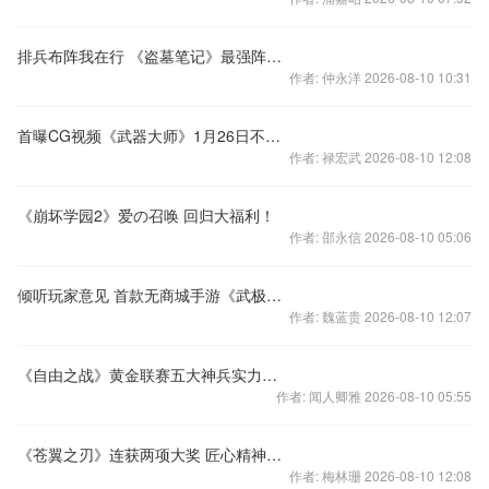
排兵布阵我在行 《盗墓笔记》最强阵法系统完全解析
作者: 仲永洋 2026-08-10 10:31
首曝CG视频《武器大师》1月26日不删档内测
作者: 禄宏武 2026-08-10 12:08
《崩坏学园2》爱の召唤 回归大福利！
作者: 邵永信 2026-08-10 05:06
倾听玩家意见 首款无商城手游《武极天下》持续更新优化
作者: 魏蓝贵 2026-08-10 12:07
《自由之战》黄金联赛五大神兵实力介绍
作者: 闻人卿雅 2026-08-10 05:55
《苍翼之刃》连获两项大奖 匠心精神得肯定
作者: 梅林珊 2026-08-10 12:08