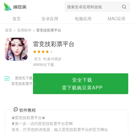
雷竞技彩票平台
首页
安卓应用
电脑应用
MAC应用
资讯
专题
设计奖
创意应用
首页
>
应用软件
>
雷竞技彩票平台
问答
雷竞技彩票平台
官方
年满16周岁
次下载
48896
需优先下载
安全下载
雷竞技彩票平台
需下载豌豆荚APP
软件教程
⛲️雷竞技彩票平台⛲️
❥第一步：访问雷竞技彩票平台官网
首先，打开您的浏览器，输入雷竞技彩票平台的官方网址