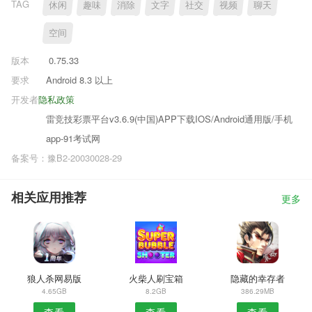
TAG
休闲
趣味
消除
文字
社交
视频
聊天
空间
版本
0.75.33
要求
Android 8.3 以上
开发者
隐私政策
雷竞技彩票平台v3.6.9(中国)APP下载IOS/Android通用版/手机
app-91考试网
备案号：豫B2-20030028-29
相关应用推荐
更多
狼人杀网易版
火柴人刷宝箱
隐藏的幸存者
4.65GB
8.2GB
386.29MB
查看
查看
查看