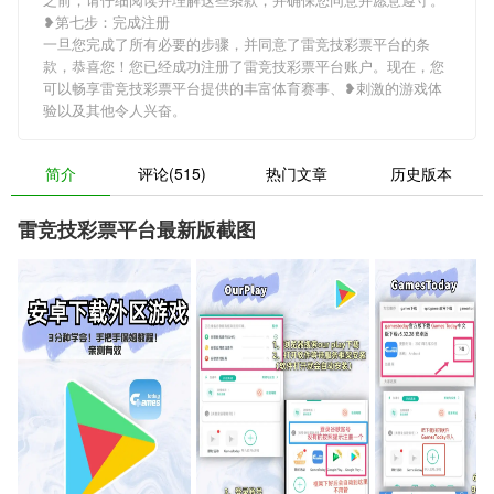
❥第七步：完成注册
一旦您完成了所有必要的步骤，并同意了雷竞技彩票平台的条
款，恭喜您！您已经成功注册了雷竞技彩票平台账户。现在，您
可以畅享雷竞技彩票平台提供的丰富体育赛事、❥刺激的游戏体
验以及其他令人兴奋。
简介
评论(515)
热门文章
历史版本
雷竞技彩票平台最新版截图