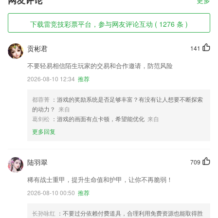
网友评论
更多
下载雷竞技彩票平台，参与网友评论互动 ( 1276 条 )
贡彬君
141
不要轻易相信陌生玩家的交易和合作邀请，防范风险
2026-08-10 12:34
推荐
都蓉菁
：游戏的奖励系统是否足够丰富？有没有让人想要不断探索
的动力？
来自
葛剑松
：游戏的画面有点卡顿，希望能优化
来自
更多回复
陆羽翠
709
稀有战士重甲，提升生命值和护甲，让你不再脆弱！
2026-08-10 00:50
推荐
长孙咏红
：不要过分依赖付费道具，合理利用免费资源也能取得胜