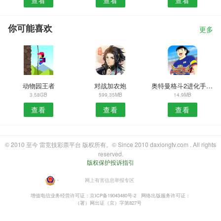
你可能喜欢
更多
动物园王者
对战加农炮
奥特曼格斗2进化手机版
3.58GB
599.35MB
14.9MB
查看
查看
查看
© 2010 至今 雷竞技彩票平台 版权所有。© Since 2010 daxiongtv.com . All rights
reserved.
版权保护投诉指引
・
网上有害信息举报专区
增值电信业务经营许可证：京ICP备19043480号-2
网络出版服务许可证：
（署）网出证（京）字第827号