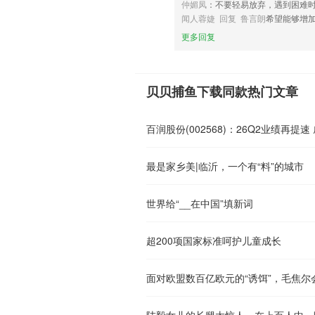
仲媚凤
：不要轻易放弃，遇到困难
闻人蓉婕 回复 鲁言朗
希望能够增
更多回复
贝贝捕鱼下载同款热门文章
百润股份(002568)：26Q2业绩再提
最是家乡美|临沂，一个有“料”的城市
世界给“__在中国”填新词
超200项国家标准呵护儿童成长
面对欧盟数百亿欧元的“诱饵”，毛焦尔
陆毅女儿的长腿太惊人，在上百人中一