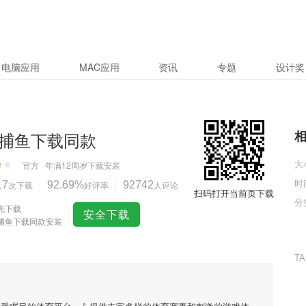
电脑应用
MAC应用
资讯
专题
设计奖
捕鱼下载同款
大
官方
年满12周岁
下载安装
时
17
次下载
92.69%
好评率
92742
人评论
扫码打开当前页下载
分
先下载
安全下载
捕鱼下载同款安装
T