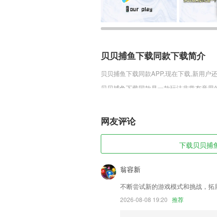
贝贝捕鱼下载同款下载简介
贝贝捕鱼下载同款
APP,现在下载,新用户
贝贝捕鱼下载同款是一款玩法非常有意思
励，这些奖励有系统赠送的也有玩家通过
毕竟是可以帮助玩家提升实力。
网友评论
贝贝捕鱼下载同款软件特色
1,提分计划，循序渐进，个性专业的学习
下载贝贝捕鱼
2,【心理咨询新大纲全天免费直播】
3,加入了面对面通话功能 , 看中哪款商
翁容新
4,用户在软件中能够看到当前的设备连接
不断尝试新的游戏模式和挑战，拓
5,使用简便：去除多余的功能，老人小孩
2026-08-08 19:20
推荐
6,【小叶子AI陪伴练琴不枯燥】