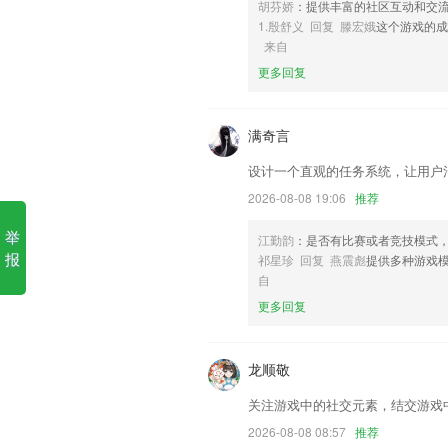
胡芬娇
：提供丰富的社区互动和交
贝贝捕鱼下载同款软件优势
1.殷舒义 回复 滕宏娥
这个游戏的
来自
1.线上实时提供丰富的一线名师同步教学
更多回复
2.赏中华诗词 传承古典文化
3.高清画质，流畅播放，让宝贝乐在其中
满奇言
4.【字母学习】轻松学习ABC！边写边读
设计一个直观的任务系统，让用户
5.超级的人性化，家长也能随时通过手
2026-08-08 19:06
推荐
6.组织管理员加入新建项目,项目内容编辑
举
贝贝捕鱼下载同款更新了什么
江勤韵
：是否有比赛或者竞技模式
报
祁星珍 回复 燕震彪
提供多种游戏
新增声光报警器
自
更新权限及信息收集的方式，以符合新的
更多回复
优化和修复工具，帮你时刻关注电池健康
待办和出差申请优化
龙顺敬
隐私协议合规弹框
关注游戏中的社交元素，结交游戏
派件扫描增加生鲜件单号提醒
2026-08-08 08:57
推荐