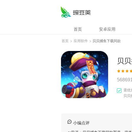
首页
安卓应用
首页
>
应用软件
>
贝贝捕鱼下载同款
贝贝
56869
需优
贝贝
小编点评