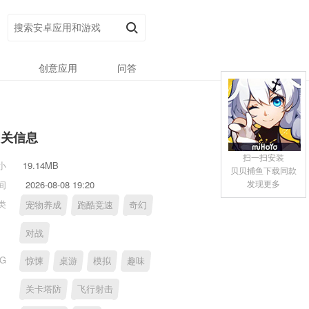
创意应用
问答
相关信息
扫一扫安装
小
19.14MB
贝贝捕鱼下载同款
发现更多
间
2026-08-08 19:20
类
宠物养成
跑酷竞速
奇幻
对战
AG
惊悚
桌游
模拟
趣味
关卡塔防
飞行射击