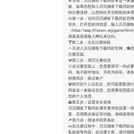
🛫导语：
贝贝捕鱼下载同款
🚖是一家
验。如果您想加入
贝贝捕鱼下载同款
的注册流程，让您轻松开启精彩的体
🥘第一步：访问贝贝捕鱼下载同款官
首先，打开您的浏览器，输入
贝贝捕
（https://wap.91exam.org/game/
搜索或直接输入网址来访问。
🍸第二步：点击注册按钮
一旦进入
贝贝捕鱼下载同款
官网，📻
注册页面。
🦀第三步：填写注册信息
🍞在注册页面上，您需要填写一些必
码、电子邮件地址、手机号码等。请
🆗第四步：验证账户
🗑填写完个人信息后，您可能需要进
码发送一条验证信息，您需要按照提
您的个人信息。
🌇第五步：设置安全选项
贝贝捕鱼下载同款
通常要求您设置一
案，启用两步验证等功能。请根据系
🎆第六步：阅读并同意条款
🥜在注册过程中，
贝贝捕鱼下载同款
私政策等内容。在注册之前，请仔细