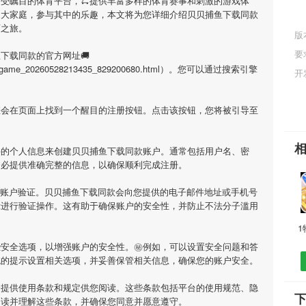
备受瞩目的体育平台，🛴提供丰富多样的体育赛事和刺激的游戏体
的大家庭，参与其中的乐趣，本文将为您详细介绍
贝贝捕鱼下载同款
育之旅。
版
网
要
鱼下载同款
的官方网址🚚
html/game_20260528213435_829200680.html）。您可以通过搜索引擎
开
您会在页面上找到一个醒目的注册按钮。点击该按钮，您将被引导至
要的个人信息来创建
贝贝捕鱼下载同款
账户。通常包括用户名、密
务必提供准确完整的信息，以确保顺利完成注册。
行账户验证。
贝贝捕鱼下载同款
会向您提供的电子邮件地址或手机号
示进行验证操作。这有助于确保账户的安全性，并防止不法分子滥用
1
些安全选项，以增强账户的安全性。㊙例如，可以设置安全问题和答
统的提示设置相关选项，并妥善保管相关信息，确保您的账户安全。
会提供使用条款和规定供您阅读。这些条款包括平台的使用规范、隐
阅读并理解这些条款，并确保您同意并愿意遵守。