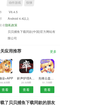
动作游戏
惊悚
本
V6.4.5
求
Android 4.4以上
发者
隐私政策
贝贝捕鱼下载同款(中国)官方网站有
限公司
相关应用推荐
更多
物业+APP
鼾声护理APP
先锋云盘安卓版
66.83MB
20.50MB
51.70MB
查看
查看
查看
下载了贝贝捕鱼下载同款的朋友