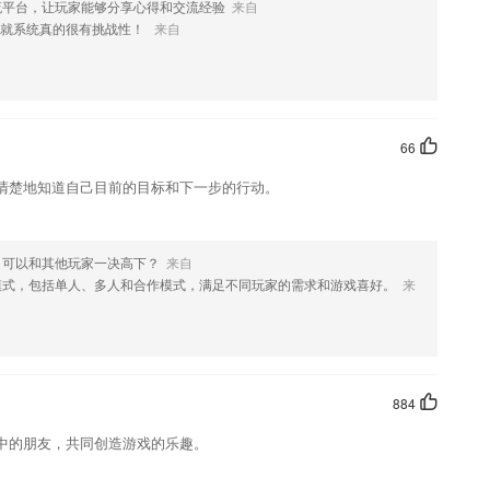
流平台，让玩家能够分享心得和交流经验
来自
成就系统真的很有挑战性！
来自
视频，应有尽有任你选择；
66
，让宝宝赢在起跑线哦~
清楚地知道自己目前的目标和下一步的行动。
机更加的进行辅导，解决了小朋友们学习辅导的问题！
,撤销。
?
，可以和其他玩家一决高下？
来自
模式，包括单人、多人和合作模式，满足不同玩家的需求和游戏喜好。
来
规定。
情况！
884
中的朋友，共同创造游戏的乐趣。