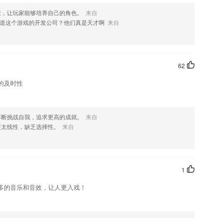
您喜欢这款软件，您可以到应用商店进行打分评论，说出您的使用经
素，让玩家能够培养自己的角色。
来自
改。
道这个游戏的开发公司？他们真是天才啊
来自
62
的及时性
不断挑战自我，追求更高的成就。
来自
展太线性，缺乏选择性。
来自
1
多的音乐和音效，让人更入戏！