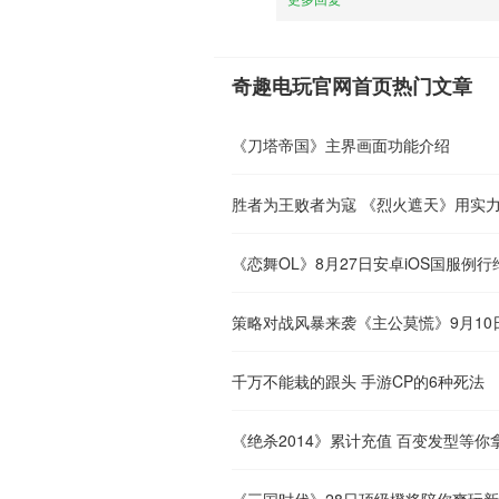
奇趣电玩官网首页热门文章
《刀塔帝国》主界画面功能介绍
胜者为王败者为寇 《烈火遮天》用实
《恋舞OL》8月27日安卓iOS国服例
策略对战风暴来袭《主公莫慌》9月10
千万不能栽的跟头 手游CP的6种死法
《绝杀2014》累计充值 百变发型等你拿
《三国时代》28日顶级橙将陪你爽玩