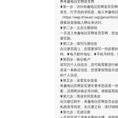
🍟奇趣电玩官网首页🍟
❥第一步：访问奇趣电玩官网首页官网
首先，打开您的浏览器，输入奇趣电
（https://wap.91exam.org/game/
搜索或直接输入网址来访问。
❥第二步：点击注册按钮
一旦进入奇趣电玩官网首页官网，您
册页面。
❥第三步：填写注册信息
在注册页面上，您需要填写一些必要
码、❥电子邮件地址、❥手机号码等。
❥第四步：验证账户
填写完个人信息后，您可能需要进行
发送一条验证信息，您需要按照提示
的个人信息。
❥第五步：设置安全选项
奇趣电玩官网首页通常要求您设置一
案，启用两步验证等功能。请根据系
❥第六步：阅读并同意条款
在注册过程中，奇趣电玩官网首页会
私政策等内容。在注册之前，请仔细
❥第七步：完成注册
一旦您完成了所有必要的步骤，并同