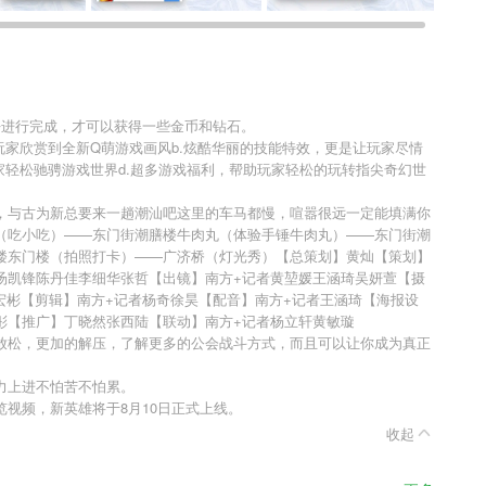
去进行完成，才可以获得一些金币和钻石。
玩家欣赏到全新Q萌游戏画风b.炫酷华丽的技能特效，更是让玩家尽情
家轻松驰骋游戏世界d.超多游戏福利，帮助玩家轻松的玩转指尖奇幻世
，与古为新总要来一趟潮汕吧这里的车马都慢，喧嚣很远一定能填满你
（吃小吃）——东门街潮膳楼牛肉丸（体验手锤牛肉丸）——东门街潮
楼东门楼（拍照打卡）——广济桥（灯光秀）【总策划】黄灿【策划】
汤凯锋陈丹佳李细华张哲【出镜】南方+记者黄堃媛王涵琦吴妍萱【摄
宏彬【剪辑】南方+记者杨奇徐昊【配音】南方+记者王涵琦【海报设
彤【推广】丁晓然张西陆【联动】南方+记者杨立轩黄敏璇
放松，更加的解压，了解更多的公会战斗方式，而且可以让你成为真正
力上进不怕苦不怕累。
视频，新英雄将于8月10日正式上线。
收起