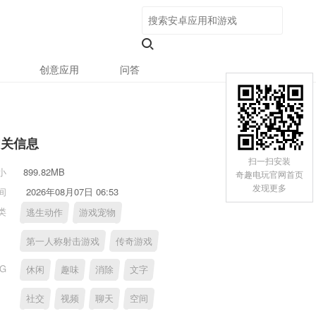
创意应用
问答
相关信息
扫一扫安装
小
899.82MB
奇趣电玩官网首页
发现更多
间
2026年08月07日 06:53
类
逃生动作
游戏宠物
第一人称射击游戏
传奇游戏
AG
休闲
趣味
消除
文字
社交
视频
聊天
空间