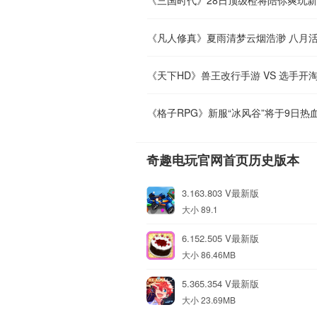
《凡人修真》夏雨清梦云烟浩渺 八月
《天下HD》兽王改行手游 VS 选手开
《格子RPG》新服“冰风谷”将于9日热
奇趣电玩官网首页历史版本
3.163.803 V最新版
大小 89.1
6.152.505 V最新版
大小 86.46MB
5.365.354 V最新版
大小 23.69MB