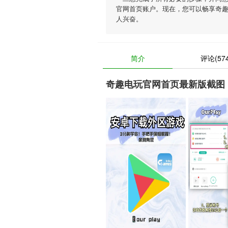
官网首页账户。现在，您可以畅享奇
人兴奋。
简介
评论(574
奇趣电玩官网首页最新版截图