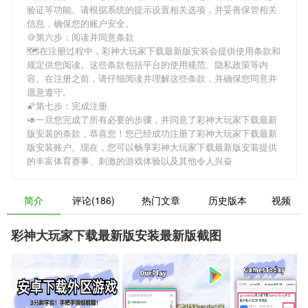
验证等功能。请根据系统的提示设置相关选项，并妥善保管相关
信息，确保您的账户安全。
🍪第六步：阅读并同意条款
🗺在注册过程中，
彩神大玩家下载最新版安装
会提供使用条款和
规定供您阅读。这些条款包括平台的使用规范、隐私政策等内
容。在注册之前，请仔细阅读并理解这些条款，并确保您同意并
愿意遵守。
🌠第七步：完成注册
🥑一旦您完成了所有必要的步骤，并同意了
彩神大玩家下载最新
版安装
的条款，恭喜您！您已经成功注册了彩神大玩家下载最新
版安装账户。现在，您可以畅享
彩神大玩家下载最新版安装
提供
的丰富体育赛事、刺激的游戏体验以及其他令人兴奋
简介
评论(186)
热门文章
历史版本
视频
彩神大玩家下载最新版安装最新版截图