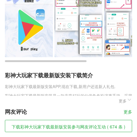
彩神大玩家下载最新版安装下载简介
彩神大玩家下载最新版安装
APP,现在下载,新用户还送新人礼包.
彩神大玩家下载最新版安装是一款非常好玩的仙侠角色扮演类手游，采用
更多
了武侠的画风，超清的画质，带个玩家独特的武侠世界，游戏中的人物设
定独特，大量的人物只哦耶可供玩家选择，还有多种多样的职业技能，技
网友评论
更多
能特效酷炫，超强的战斗场景，能给玩家带来震撼的游戏体验。
彩神大玩家下载最新版安装软件特色
下载彩神大玩家下载最新版安装参与网友评论互动 ( 674 条 )
1,》印刷级正版高清图片，良好的视觉体验，保护孩子视力