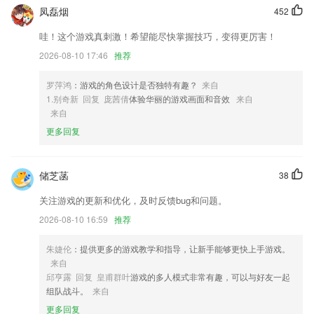
凤磊烟
452
2,不同于其他兼职招聘类的软件，求职通除了线下求职的相关岗位，还拥
有居家办公等相关职位，方便宝妈在家也可以工作。
哇！这个游戏真刺激！希望能尽快掌握技巧，变得更厉害！
3,这里面显示的内容是很全面的，可以为大家带来很不错的参考意义。
2026-08-10 17:46
推荐
4,【各科目全按新大纲考点】
罗萍鸿
：游戏的角色设计是否独特有趣？
来自
5,★随意的选择需要去水印的模式
1.别奇新 回复 庞茜倩
体验华丽的游戏画面和音效
来自
6,一线记者跟进为你排忧解难；亲历新闻现场的你，还能上头条呢！
来自
更多回复
彩神大玩家下载最新版安装软件优势
1.：覆盖考驾照全部流程，轻松报名到拿证；
储芝菡
38
2.要把学以致用的原则贯穿整个学习过程，以使自己对绘图命令有深刻和
形象的理解
关注游戏的更新和优化，及时反馈bug和问题。
3.趣味性的学习模式，让孩子不会觉得枯燥压力，更有兴趣去学。
2026-08-10 16:59
推荐
4.专为广大教师朋友制作，软件拥有点名记录，考试记录，课程表等等功
朱婕伦
：提供更多的游戏教学和指导，让新手能够更快上手游戏。
能服务，可以帮助老师更好的教育管理学生。
来自
5.搜题君总共收录了两千多万道试题及答案，涵盖了当前比较热门的一些
邱亨露 回复 皇甫群叶
游戏的多人模式非常有趣，可以与好友一起
考试试题，比如大学考试、网课、公务员、教师资格、考研、保险、自考
组队战斗。
来自
等，而且也包含了如八大员、继续教育、知识竞赛等一些不常见的问题答
更多回复
案