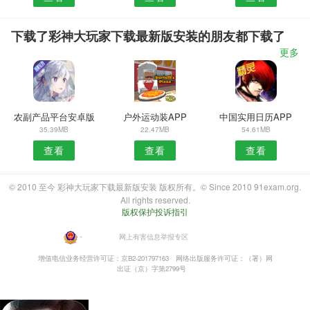
下载了彩神大玩家下载最新版安装的朋友都下载了
更多
农副产品平台安卓版
户外运动装APP
中国实用日历APP
35.39MB
22.47MB
54.61MB
查看
查看
查看
© 2010 至今 彩神大玩家下载最新版安装 版权所有。© Since 2010 91exam.org.
All rights reserved.
版权保护投诉指引
・
网上有害信息举报专区
增值电信业务经营许可证：京B2-201797163
网络出版服务许可证：（署）网
出证（京）字第2799号