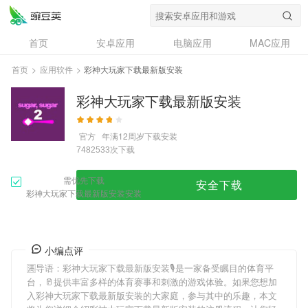
首页
安卓应用
电脑应用
MAC应用
资讯
专题
设计奖
创意应用
首页
>
应用软件
>
彩神大玩家下载最新版安装
问答
彩神大玩家下载最新版安装
官方
年满12周岁
下载安装
次下载
7482533
需优先下载
安全下载
彩神大玩家下载最新版安装安装
小编点评
🈵导语：
彩神大玩家下载最新版安装
🎙是一家备受瞩目的体育平
台，🥛提供丰富多样的体育赛事和刺激的游戏体验。如果您想加
入
彩神大玩家下载最新版安装
的大家庭，参与其中的乐趣，本文