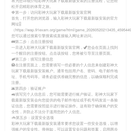
将为您详细介绍
彩神大玩家下载最新版安装
的注册流程，让您轻
松开启精彩的体育之旅。
🍓第一步：访问彩神大玩家下载最新版安装官网
首先，打开您的浏览器，输入
彩神大玩家下载最新版安装
的官方
网址🎚
（https://wap.91exam.org/game/html/game_20260520213435_45954
您可以通过搜索引擎搜索或直接输入网址来访问。
🚌第二步：点击注册按钮
一旦进入
彩神大玩家下载最新版安装
官网，🦖您会在页面上找到
一个醒目的注册按钮。点击该按钮，您将被引导至注册页面。
🚞第三步：填写注册信息
🏦在注册页面上，您需要填写一些必要的个人信息来创建
彩神大
玩家下载最新版安装
账户。通常包括用户名、密码、电子邮件地
址、手机号码等。请务必提供准确完整的信息，以确保顺利完成
注册。
🌆第四步：验证账户
🚜填写完个人信息后，您可能需要进行账户验证。
彩神大玩家下
载最新版安装
会向您提供的电子邮件地址或手机号码发送一条验
证信息，您需要按照提示进行验证操作。这有助于确保账户的安
全性，并防止不法分子滥用您的个人信息。
🚲第五步：设置安全选项
彩神大玩家下载最新版安装
通常要求您设置一些安全选项，以增
强账户的安全性。🉐例如，可以设置安全问题和答案，启用两步