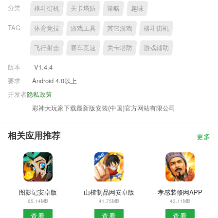
分类
格斗街机
关卡塔防
策略
趣味
TAG
体育竞技
游戏工具
其它游戏
格斗街机
飞行射击
赛车竞速
关卡塔防
游戏辅助
版本
V1.4.4
要求
Android 4.0以上
开发者
隐私政策
彩神大玩家下载最新版安装(中国)官方网站有限公司
相关应用推荐
更多
图影记安卓版
山楂制品网安卓版
孝感装修网APP
65.14MB
41.75MB
43.11MB
查看
查看
查看