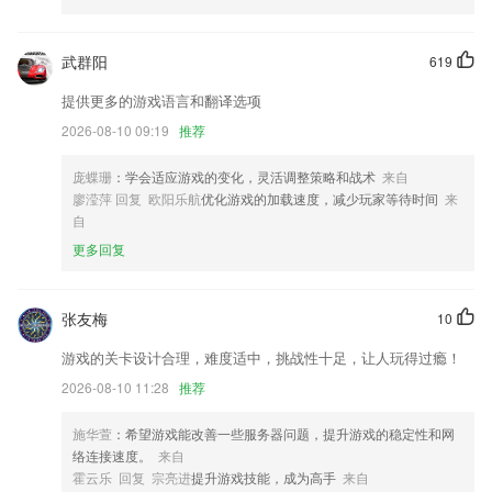
6.用朴实的语言和最经典的管理理论编写课件.
武群阳
619
彩神大玩家下载最新版安装更新了什么?
提供更多的游戏语言和翻译选项
优化商品详情书房等界面 ，提升用户体验
2026-08-10 09:19
推荐
增加了页面更新游
以上就是天博·体育登录入口网页版的介绍，如果您喜欢这款软件，您可
庞蝶珊
：学会适应游戏的变化，灵活调整策略和战术
来自
以到应用商店进行打分评论，说出您的使用经历，以帮助我们更好的对产
廖滢萍 回复 欧阳乐航
优化游戏的加载速度，减少玩家等待时间
来
品进行优化修改。
自
标签打印界面调整，添加边框和极速编辑
更多回复
我们还优化了“发布职位”流程的使用体验，助您更准确表达岗位要求；
在隐私政策中增加收集设备安装软件包名权限和获取活动任务列表权限的
张友梅
10
声明
游戏的关卡设计合理，难度适中，挑战性十足，让人玩得过瘾！
联系我们
2026-08-10 11:28
推荐
以上就是彩神大玩家下载最新版安装的介绍，如果您喜欢这款软件，您可
以到应用商店进行打分评论，说出您的使用经历，以帮助我们更好的对产
品进行优化修改。
施华萱
：希望游戏能改善一些服务器问题，提升游戏的稳定性和网
络连接速度。
来自
霍云乐 回复 宗亮进
提升游戏技能，成为高手
来自