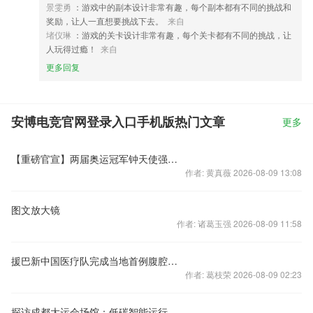
景雯勇
：游戏中的副本设计非常有趣，每个副本都有不同的挑战和
奖励，让人一直想要挑战下去。
来自
堵仪琳
：游戏的关卡设计非常有趣，每个关卡都有不同的挑战，让
人玩得过瘾！
来自
更多回复
安博电竞官网登录入口手机版热门文章
更多
【重磅官宣】两届奥运冠军钟天使强势加盟，传奇车手安迪·施莱克
作者: 黄真薇 2026-08-09 13:08
图文放大镜
作者: 诸葛玉强 2026-08-09 11:58
援巴新中国医疗队完成当地首例腹腔镜直肠癌根治术
作者: 葛枝荣 2026-08-09 02:23
探访成都大运会场馆：低碳智能运行践行绿色理念