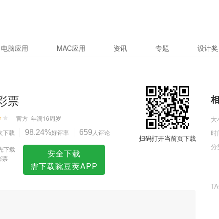
电脑应用
MAC应用
资讯
专题
设计奖
r彩票
官方
年满16周岁
大
次下载
98.24%
好评率
659
人评论
时
扫码打开当前页下载
分
先下载
安全下载
r彩票
需下载豌豆荚APP
T