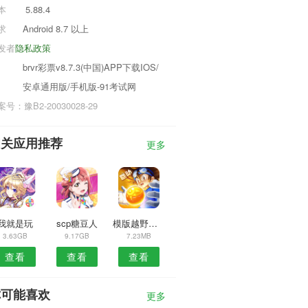
本
5.88.4
求
Android 8.7 以上
发者
隐私政策
brvr彩票v8.7.3(中国)APP下载IOS/
安卓通用版/手机版-91考试网
号：豫B2-20030028-29
相关应用推荐
更多
我就是玩
scp糖豆人
模版越野停车司机
3.63GB
9.17GB
7.23MB
查看
查看
查看
你可能喜欢
更多