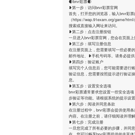
🌒brvr彩票🌒
❥第一步：访问brvr彩票官网
首先，打开您的浏览器，输入brvr彩
（https://wap.91exam.org/game/
搜索或直接输入网址来访问。
❥第二步：点击注册按钮
一旦进入brvr彩票官网，您会在页
❥第三步：填写注册信息
在注册页面上，您需要填写一些必要的
邮件地址、❥手机号码等。请务必提
❥第四步：验证账户
填写完个人信息后，您可能需要进行账
验证信息，您需要按照提示进行验证
息。
❥第五步：设置安全选项
brvr彩票通常要求您设置一些安全
步验证等功能。请根据系统的提示设
❥第六步：阅读并同意条款
在注册过程中，brvr彩票会提供使
内容。在注册之前，请仔细阅读并理
❥第七步：完成注册
一旦您完成了所有必要的步骤，并同意了
在，您可以畅享brvr彩票提供的丰富