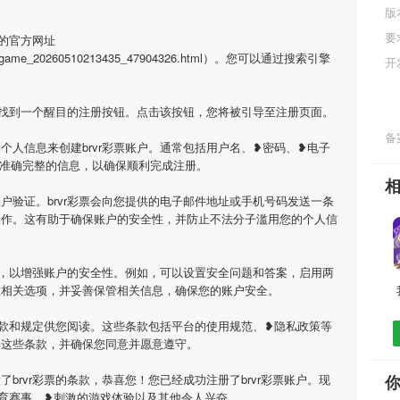
版
要
票的官方网址
html/game_20260510213435_47904326.html）。您可以通过搜索引擎
开
面上找到一个醒目的注册按钮。点击该按钮，您将被引导至注册页面。
备案
个人信息来创建brvr彩票账户。通常包括用户名、❥密码、❥电子
供准确完整的信息，以确保顺利完成注册。
户验证。brvr彩票会向您提供的电子邮件地址或手机号码发送一条
操作。这有助于确保账户的安全性，并防止不法分子滥用您的个人信
选项，以增强账户的安全性。例如，可以设置安全问题和答案，启用两
置相关选项，并妥善保管相关信息，确保您的账户安全。
用条款和规定供您阅读。这些条款包括平台的使用规范、❥隐私政策等
解这些条款，并确保您同意并愿意遵守。
brvr彩票的条款，恭喜您！您已经成功注册了brvr彩票账户。现
体育赛事、❥刺激的游戏体验以及其他令人兴奋。