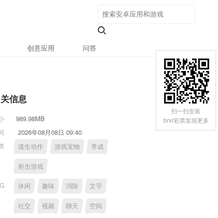
创意应用
问答
相关信息
扫一扫安装
小
989.98MB
brvr彩票发现更多
间
2026年08月08日 09:40
类
逃生动作
游戏宠物
养成
射击游戏
AG
休闲
趣味
消除
文字
社交
视频
聊天
空间