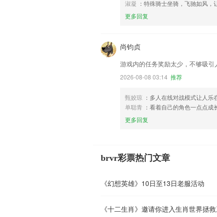
淑凝
：特殊骑士坐骑，飞驰如风，
更多回复
尚钧贞
游戏内的任务奖励太少，不够吸引
2026-08-08 03:14
推荐
甄姣琼
：多人在线对战模式让人乐
单聪青
：看着自己的角色一点点成
更多回复
brvr彩票热门文章
《幻想英雄》10日至13日老服活动
《十二生肖》邀请你进入生肖世界拯救