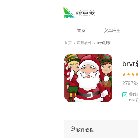
brvr彩票
首页
安卓应用
首页
>
应用软件
>
brvr彩票
brv
27979
需优
brv
软件教程