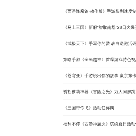
《西游降魔篇·动作版》手游影刹速度
《马上三国》新服“智取南郡”28日火爆
《武极天下》手写你的爱 表白送激活
策略手游《全民超神》首曝游戏特色视
《苍穹变》手游说出你的故事 赢京东
诱拐萝莉神器《冒险之光》万人同屏跳
《三国带你飞》活动任你爽
福利不停《西游神魔决》缤纷夏日活动