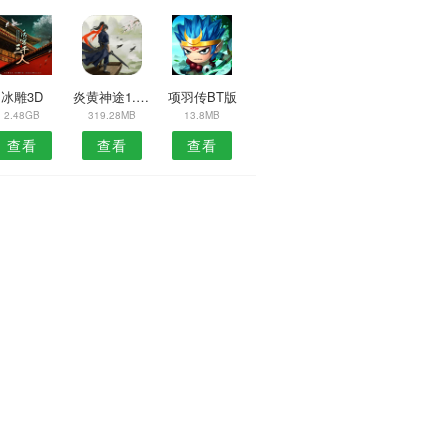
冰雕3D
炎黄神途1.76单职业
项羽传BT版
2.48GB
319.28MB
13.8MB
查看
查看
查看