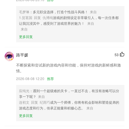
2,考试日历 自由定制，及时掌握各地最新考试安排，自由定制考试提
醒。
毛梦琳
：多元职业选择，打造个性战斗风格！
来自
3,不仅能在上面去发布各种带货短视频，还能发布关于图片的一些信息。
1.贺茗国 回复 仇博纯
游戏的剧情设定非常吸引人，每一次任务都
4,清理手机内存,提高内存运行速度
让我沉浸其中，感受到了游戏世界的魅力！
来自
来自
5,独特的美化效果，一键即可节省时间。
更多回复
6,包括文言文原文、译文、名词解释、通假字认识等，是高中学生对古文
言文学习的好帮手；
路平媛
盛世集团注册网站软件优势
53
不断探索和尝试新的游戏内容和功能，保持对游戏的新鲜感和激
1.极其方便的多种类共享信息模式，让朋友们一起来完美解决各类难题。
情。
2.学生到离校刷卡推送提醒，月日历考勤查看，月考勤统计及明细，周考
2026-08-08 12:20
推荐
勤统计及明细
3.·专门为岳池准备的资讯服务平台，以后想知道最新的本地资讯在手机
应纯光
：遇到一个超级难的关卡，一直过不去，有没有攻略可以分
上面就能搞定了！
享一下呢？
来自
连初文 回复 纪雨巧
成为一个师傅，你将有机会影响和塑造徒弟的
4.老师根据课堂学习内容，精心布置三大任务：课后复习、作业、课前预
游戏态度和行为，传承正能量和积极心态。
来自
习，合理安排学习时间，让孩子在完成任务的过程中，潜移默化养成正确
的学习习惯。
更多回复
5.向您推荐说话范文及音频材料，严格依据命题说话评分方法。