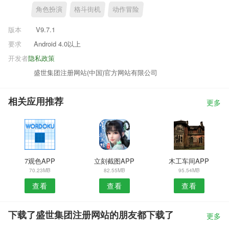
角色扮演
格斗街机
动作冒险
版本
V9.7.1
要求
Android 4.0以上
开发者
隐私政策
盛世集团注册网站(中国)官方网站有限公司
相关应用推荐
更多
7观色APP
立刻截图APP
木工车间APP
70.23MB
82.55MB
95.54MB
查看
查看
查看
下载了盛世集团注册网站的朋友都下载了
更多