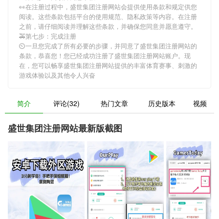
👀在注册过程中，
盛世集团注册网站
会提供使用条款和规定供您
阅读。这些条款包括平台的使用规范、隐私政策等内容。在注册
之前，请仔细阅读并理解这些条款，并确保您同意并愿意遵守。
🚕第七步：完成注册
⏲一旦您完成了所有必要的步骤，并同意了
盛世集团注册网站
的
条款，恭喜您！您已经成功注册了盛世集团注册网站账户。现
在，您可以畅享
盛世集团注册网站
提供的丰富体育赛事、刺激的
游戏体验以及其他令人兴奋
简介
评论(32)
热门文章
历史版本
视频
盛世集团注册网站最新版截图