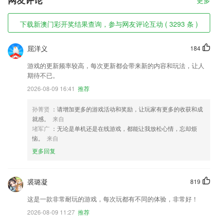
网友评论
更多
下载新澳门彩开奖结果查询，参与网友评论互动 ( 3293 条 )
屈洋义
184
游戏的更新频率较高，每次更新都会带来新的内容和玩法，让人
期待不已。
2026-08-09 16:41
推荐
孙菁贤
：请增加更多的游戏活动和奖励，让玩家有更多的收获和成
就感。
来自
堵军广
：无论是单机还是在线游戏，都能让我放松心情，忘却烦
恼。
来自
更多回复
裘璐凝
819
这是一款非常耐玩的游戏，每次玩都有不同的体验，非常好！
2026-08-09 11:27
推荐