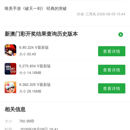
唯美手游《破天一剑》 经典的突破
作者: 江秀凤 2026-08-09 15:44
新澳门彩开奖结果查询历史版本
6.80.224 V最新版
查看详情
大小 30.49
5.275.834 V最新版
查看详情
大小 14.18MB
9.362.205 V最新版
查看详情
大小 28.16MB
相关信息
大小
760.9MB
时间
2026年08月09日 16:41