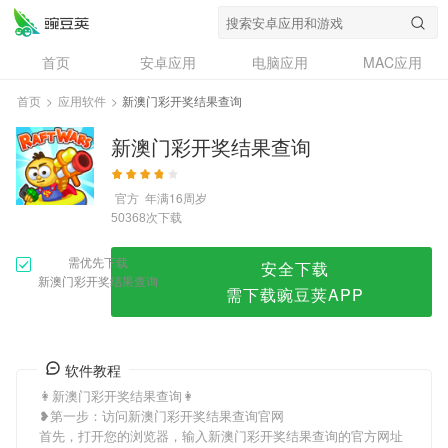
新澳门彩开奖结果查询
首页
安卓应用
电脑应用
MAC应用
资讯
专题
设计奖
创意应用
首页
>
应用软件
>
新澳门彩开奖结果查询
问答
新澳门彩开奖结果查询
官方
年满16周岁
次下载
50368
需优先下载
安全下载
新澳门彩开奖结果查询
需下载豌豆荚APP
软件教程
👩新澳门彩开奖结果查询👩
❥第一步：访问新澳门彩开奖结果查询官网
首先，打开您的浏览器，输入新澳门彩开奖结果查询的官方网址