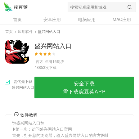
盛兴网站入口
首页
安卓应用
电脑应用
MAC应用
资讯
专题
设计奖
创意应用
首页
>
应用软件
>
盛兴网站入口
问答
盛兴网站入口
官方
年满16周岁
次下载
48853
需优先下载
安全下载
盛兴网站入口
需下载豌豆荚APP
软件教程
🔌盛兴网站入口🔌
❥第一步：访问盛兴网站入口官网
首先，打开您的浏览器，输入盛兴网站入口的官方网址