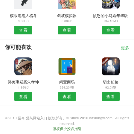
模版泡泡人格斗
斜坡模拟器
愤怒的小鸟嘉年华版
3.86GB
6.88GB
734.18MB
查看
查看
查看
你可能喜欢
更多
孙美琪疑案朱孝坤
闲置商场
切出前路
1.35GB
924.20MB
92.0MB
查看
查看
查看
© 2010 至今 盛兴网站入口 版权所有。© Since 2010 daxiongtv.com . All rights
reserved.
版权保护投诉指引