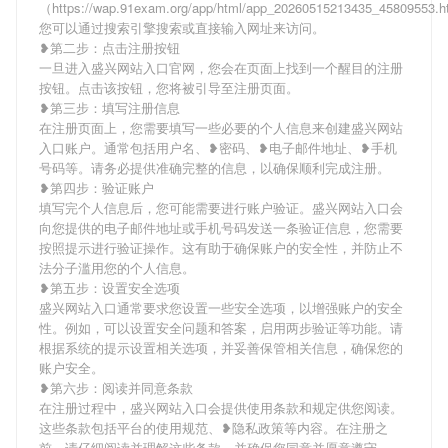
（https://wap.91exam.org/app/html/app_20260515213435_45809553
您可以通过搜索引擎搜索或直接输入网址来访问。
❥第二步：点击注册按钮
一旦进入盛兴网站入口官网，您会在页面上找到一个醒目的注册
按钮。点击该按钮，您将被引导至注册页面。
❥第三步：填写注册信息
在注册页面上，您需要填写一些必要的个人信息来创建盛兴网站
入口账户。通常包括用户名、❥密码、❥电子邮件地址、❥手机
号码等。请务必提供准确完整的信息，以确保顺利完成注册。
❥第四步：验证账户
填写完个人信息后，您可能需要进行账户验证。盛兴网站入口会
向您提供的电子邮件地址或手机号码发送一条验证信息，您需要
按照提示进行验证操作。这有助于确保账户的安全性，并防止不
法分子滥用您的个人信息。
❥第五步：设置安全选项
盛兴网站入口通常要求您设置一些安全选项，以增强账户的安全
性。例如，可以设置安全问题和答案，启用两步验证等功能。请
根据系统的提示设置相关选项，并妥善保管相关信息，确保您的
账户安全。
❥第六步：阅读并同意条款
在注册过程中，盛兴网站入口会提供使用条款和规定供您阅读。
这些条款包括平台的使用规范、❥隐私政策等内容。在注册之
前，请仔细阅读并理解这些条款，并确保您同意并愿意遵守。